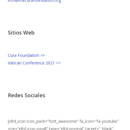
info@thecurafoundation.org
Sitios Web
Cura Foundation >>
Vatican Conference 2021 >>
Redes Sociales
[eltd_icon icon_pack=”font_awesome” fa_icon=”fa-youtube”
size=”eltd-icon-small” type=”eltd-normal” target=”_blank”