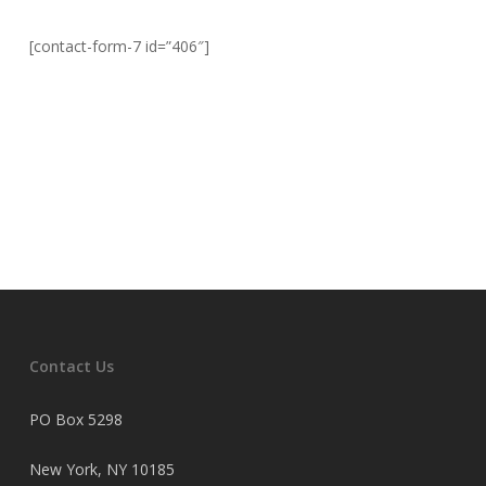
[contact-form-7 id=”406″]
Contact Us
PO Box 5298
New York, NY 10185