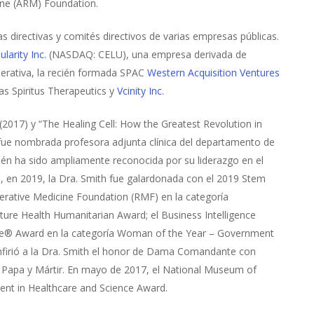
cine (ARM) Foundation.
s directivas y comités directivos de varias empresas públicas.
ularity Inc.
(NASDAQ: CELU), una empresa derivada de
nerativa, la recién formada SPAC
Western Acquisition Ventures
s Spiritus Therapeutics y
Vcinity Inc
.
(2017) y “The Healing Cell: How the Greatest Revolution in
, fue nombrada profesora adjunta clínica del departamento de
én ha sido ampliamente reconocida por su liderazgo en el
, en 2019, la Dra. Smith fue galardonada con el 2019 Stem
erative Medicine Foundation (RMF) en la categoría
ture Health Humanitarian Award; el Business Intelligence
ie® Award en la categoría Woman of the Year – Government
confirió a la Dra. Smith el honor de Dama Comandante con
tre Papa y Mártir. En mayo de 2017, el National Museum of
ment in Healthcare and Science Award.