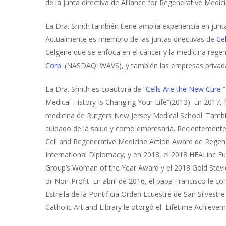
de la junta directiva de Alliance for Regenerative Medi
La Dra. Smith también tiene amplia experiencia en junta
Actualmente es miembro de las juntas directivas de
Cel
Celgene que se enfoca en el cáncer y la medicina rege
Corp.
(NASDAQ: WAVS), y también las empresas privada
La Dra. Smith es coautora de “
Cells Are the New Cure
“
Medical History Is Changing Your Life”(2013). En 2017
medicina de Rutgers New Jersey Medical School. Tambi
cuidado de la salud y como empresaria. Recientemente
Cell and Regenerative Medicine Action Award de Regen
International Diplomacy, y en 2018, el 2018 HEALinc Fu
Group’s Woman of the Year Award y el 2018 Gold Stev
or Non-Profit. En abril de 2016, el papa Francisco le 
Estrella de la Pontificia Orden Ecuestre de San Silves
Catholic Art and Library le otorgó el Lifetime Achieve