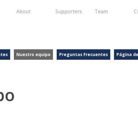
About
Supporters
Team
C
ntes
Nuestro equipo
Preguntas Frecuentes
Página d
po