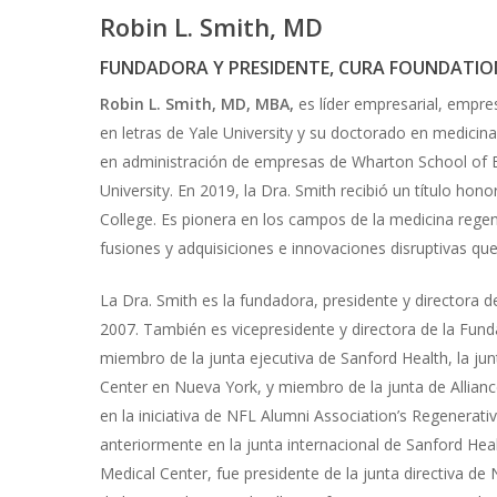
Robin L. Smith, MD
FUNDADORA Y PRESIDENTE, CURA FOUNDATIO
Robin L. Smith, MD, MBA,
es líder empresarial, empres
en letras de Yale University y su doctorado en medicin
en administración de empresas de Wharton School of B
University. En 2019, la Dra. Smith recibió un título ho
College. Es pionera en los campos de la medicina regene
fusiones y adquisiciones e innovaciones disruptivas que
La Dra. Smith es la fundadora, presidente y directora d
2007. También es vicepresidente y directora de la Fund
miembro de la junta ejecutiva de Sanford Health, la j
Center en Nueva York, y miembro de la junta de Allian
en la iniciativa de NFL Alumni Association’s Regenerat
Hit enter to search or ESC to close
anteriormente en la junta internacional de Sanford Hea
Medical Center, fue presidente de la junta directiva de