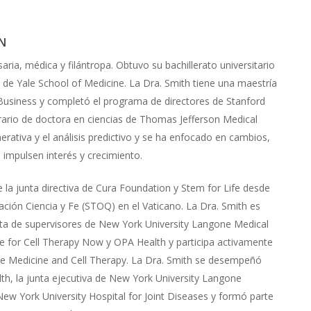
N
aria, médica y filántropa. Obtuvo su bachillerato universitario
a de Yale School of Medicine. La Dra. Smith tiene una maestría
usiness y completó el programa de directores de Stanford
norario de doctora en ciencias de Thomas Jefferson Medical
rativa y el análisis predictivo y se ha enfocado en cambios,
 impulsen interés y crecimiento.
e la junta directiva de Cura Foundation y Stem for Life desde
ación Ciencia y Fe (STOQ) en el Vaticano. La Dra. Smith es
unta de supervisores de New York University Langone Medical
ce for Cell Therapy Now y OPA Health y participa activamente
ive Medicine and Cell Therapy. La Dra. Smith se desempeñó
lth, la junta ejecutiva de New York University Langone
 New York University Hospital for Joint Diseases y formó parte