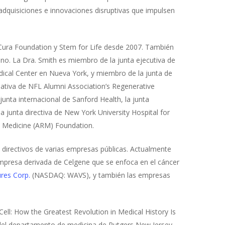
 adquisiciones e innovaciones disruptivas que impulsen
de Cura Foundation y Stem for Life desde 2007. También
ano. La Dra. Smith es miembro de la junta ejecutiva de
dical Center en Nueva York, y miembro de la junta de
ciativa de NFL Alumni Association’s Regenerative
nta internacional de Sanford Health, la junta
 junta directiva de New York University Hospital for
ve Medicine (ARM) Foundation.
s directivos de varias empresas públicas. Actualmente
resa derivada de Celgene que se enfoca en el cáncer
res Corp.
(NASDAQ: WAVS), y también las empresas
Cell: How the Greatest Revolution in Medical History Is
 del departamento de medicina de Rutgers New Jersey