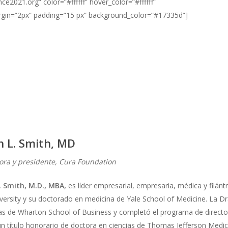
ce2021.org” color=”#ffffff” hover_color=”#ffffff”
gin=”2px” padding=”15 px” background_color=”#17335d”]
n L. Smith, MD
ra y presidente, Cura Foundation
. Smith, M.D., MBA,
es líder empresarial, empresaria, médica y filánt
versity y su doctorado en medicina de Yale School of Medicine. La Dr
s de Wharton School of Business y completó el programa de directore
un título honorario de doctora en ciencias de Thomas Jefferson Medic