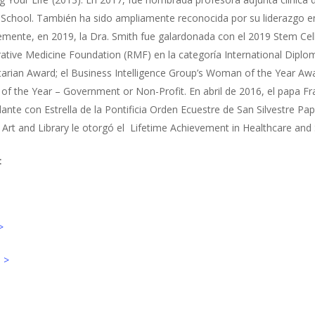
 School. También ha sido ampliamente reconocida por su liderazgo en
emente, en 2019, la Dra. Smith fue galardonada con el 2019 Stem Cel
tive Medicine Foundation (RMF) en la categoría International Diplom
arian Award; el Business Intelligence Group’s Woman of the Year Awa
 the Year – Government or Non-Profit. En abril de 2016, el papa Fra
te con Estrella de la Pontificia Orden Ecuestre de San Silvestre Pa
 Art and Library le otorgó el Lifetime Achievement in Healthcare and
:
>
 >