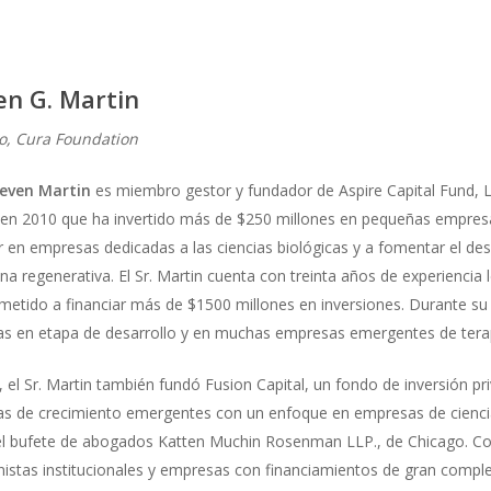
en G. Martin
vo, Cura Foundation
teven Martin
es miembro gestor y fundador de Aspire Capital Fund, L
o en 2010 que ha invertido más de $250 millones en pequeñas empresa
ir en empresas dedicadas a las ciencias biológicas y a fomentar el des
na regenerativa. El Sr. Martin cuenta con treinta años de experiencia l
tido a financiar más de $1500 millones en inversiones. Durante su ca
 en etapa de desarrollo y en muchas empresas emergentes de terapia 
 el Sr. Martin también fundó Fusion Capital, un fondo de inversión p
 de crecimiento emergentes con un enfoque en empresas de ciencias b
el bufete de abogados Katten Muchin Rosenman LLP., de Chicago. Co
nistas institucionales y empresas con financiamientos de gran comple