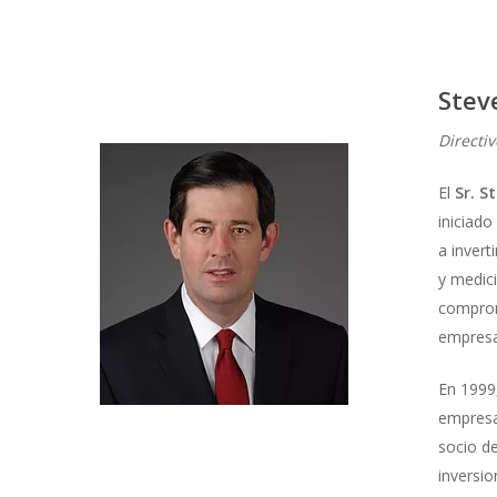
Stev
Directi
El
Sr. S
iniciad
a invert
y medici
comprome
empresas
En 1999,
empresas
socio d
inversio