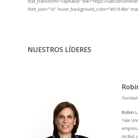
text_transform=”capitalize” link=”https://vaticanconferen
font_size=”16″ hover_background_color=”#01648e” mar
NUESTROS LÍDERES
Robi
Fundado
Robin L
Yale Uni
empresa
recibió 