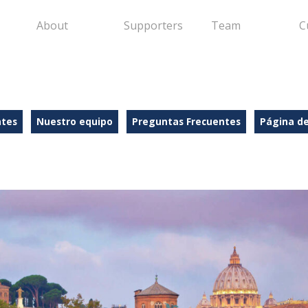
About
Supporters
Team
C
ntes
Nuestro equipo
Preguntas Frecuentes
Página d