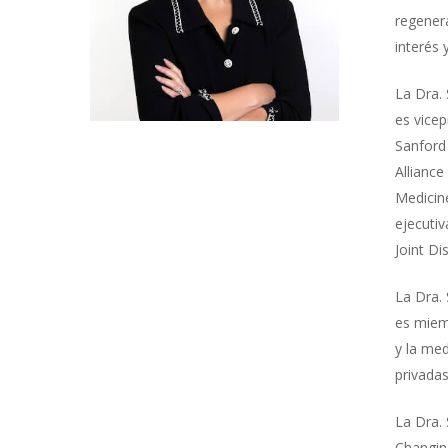
regenera
interés 
La Dra. 
es vicep
Sanford
Alliance
Medicine
ejecutiv
Joint Di
La Dra. 
es miemb
y la med
privadas
La Dra. 
Changin