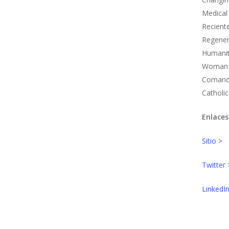
Medical
Recient
Regenera
Humanit
Woman of
Comandan
Catholic
Enlaces
Sitio >
Twitter 
LinkedIn