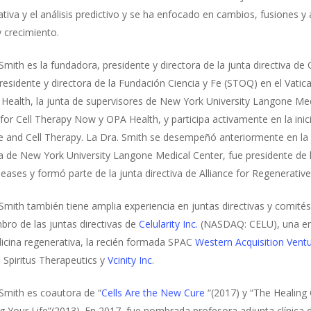
tiva y el análisis predictivo y se ha enfocado en cambios, fusiones y
y crecimiento.
Smith es la fundadora, presidente y directora de la junta directiva 
residente y directora de la Fundación Ciencia y Fe (STOQ) en el Vatic
 Health, la junta de supervisores de New York University Langone Me
 for Cell Therapy Now y OPA Health, y participa activamente en la ini
 and Cell Therapy. La Dra. Smith se desempeñó anteriormente en la ju
a de New York University Langone Medical Center, fue presidente de la
seases y formó parte de la junta directiva de Alliance for Regenerati
Smith también tiene amplia experiencia en juntas directivas y comité
ro de las juntas directivas de
Celularity Inc.
(NASDAQ: CELU), una emp
icina regenerativa, la recién formada SPAC
Western Acquisition Ventu
 Spiritus Therapeutics y
Vcinity Inc
.
Smith es coautora de “
Cells Are the New Cure
“(2017) y “The Healing 
g Your Life”(2013). En 2017, fue nombrada profesora adjunta clínica