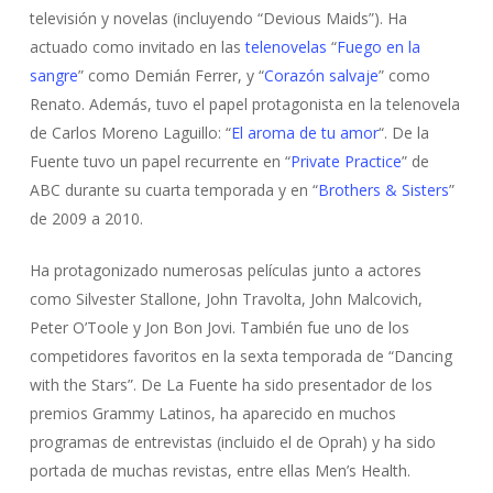
televisión y nove
la
s (incluyendo “
De
vious Maids”).
Ha
actuado
como invitado en las
telenovelas
“
Fuego en la
sangre
” como Demián Ferrer, y
“
Corazón salvaje
” como
Renato. Además, tuvo el papel protagonista en la telenovela
de Carlos Moreno Laguillo:
“
El aroma de tu amor
“. De la
Fuente tuvo un papel recurrente en
“
Private Practice
” de
ABC durante su cuarta temporada y en
“
Brothers & Sisters
”
de 2009 a 2010.
Ha
protagonizado numerosas películas junto a actores
como Silvester Stallone, John Travolta, John Malcovich,
Peter O’Toole y Jon Bon Jovi. También fue uno de los
competidores favoritos en la sexta temporada de “Dancing
with the Stars”. De La Fuente ha sido presentador de los
premios Grammy
Latinos
, ha aparecido en muchos
programas de entrevistas (incluido el de Oprah) y ha sido
portada de muchas revistas, entre ellas
Men’s Health
.