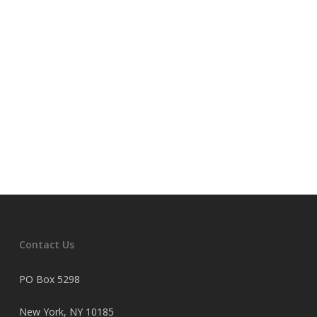
Contact Us
PO Box 5298
New York, NY 10185